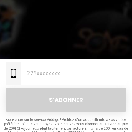
S'ABONNER
Bienvenue sur le service Viddigo ! Profitez d'un accès illimité à vos vidéos
préférées, où que vous soyez. Vous pouvez vous abonner au service au prix
de 200FCFA/jour reconduit tacitement ou facturé à moins de 200f en cas de